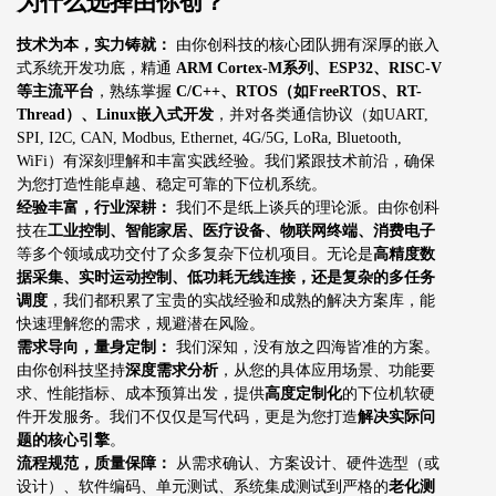
为什么选择由你创？
技术为本，实力铸就：
由你创科技的核心团队拥有深厚的嵌入
式系统开发功底，精通
ARM Cortex-M系列、ESP32、RISC-V
等主流平台
，熟练掌握
C/C++、RTOS（如FreeRTOS、RT-
Thread）、Linux嵌入式开发
，并对各类通信协议（如UART,
SPI, I2C, CAN, Modbus, Ethernet, 4G/5G, LoRa, Bluetooth,
WiFi）有深刻理解和丰富实践经验。我们紧跟技术前沿，确保
为您打造性能卓越、稳定可靠的下位机系统。
经验丰富，行业深耕：
我们不是纸上谈兵的理论派。由你创科
技在
工业控制、智能家居、医疗设备、物联网终端、消费电子
等多个领域成功交付了众多复杂下位机项目。无论是
高精度数
据采集、实时运动控制、低功耗无线连接，还是复杂的多任务
调度
，我们都积累了宝贵的实战经验和成熟的解决方案库，能
快速理解您的需求，规避潜在风险。
需求导向，量身定制：
我们深知，没有放之四海皆准的方案。
由你创科技坚持
深度需求分析
，从您的具体应用场景、功能要
求、性能指标、成本预算出发，提供
高度定制化
的下位机软硬
件开发服务。我们不仅仅是写代码，更是为您打造
解决实际问
题的核心引擎
。
流程规范，质量保障：
从需求确认、方案设计、硬件选型（或
设计）、软件编码、单元测试、系统集成测试到严格的
老化测