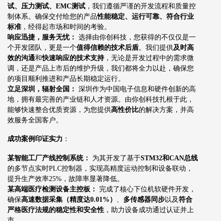
试、压力测试、EMC测试
，我们遵循严谨的开发流程和质量控
制体系。确保交付给您的产品
性能稳定、运行可靠、符合行业
标准
，经得起市场和时间的考验。
响应迅捷，服务无忧：
选择由你创科技，您获得的不仅仅是一
个开发团队，更是一个
值得信赖的技术后盾
。我们提供
及时高
效的沟通
和
快速响应的技术支持
，无论是开发过程中的需求微
调，还是产品上市后的维护升级，我们都将全力以赴，确保您
的项目顺利推进和产品长期稳定运行。
立足深圳，辐射全国：
深圳作为中国电子信息和硬件创新的高
地，拥有最完善的产业链和人才资源。由你创科技扎根于此，
能够快速整合优质资源，为您提供
高性价比
的解决方案，并高
效服务全国客户。
成功案例印证实力
：
某智能工厂产线控制系统：
为其开发了基于
STM32和CAN总线
的多节点实时PLC控制器，实现高精度运动控制和设备联动，
提升生产效率25%，故障率显著降低。
某高端医疗检测设备主控板：
完成了核心下位机软硬件开发，
确保
高速数据采集（精度达0.01%）
、
多传感器同步
以及
符合
严格医疗法规的稳定性和安全性
，助力设备成功通过认证并上
市。